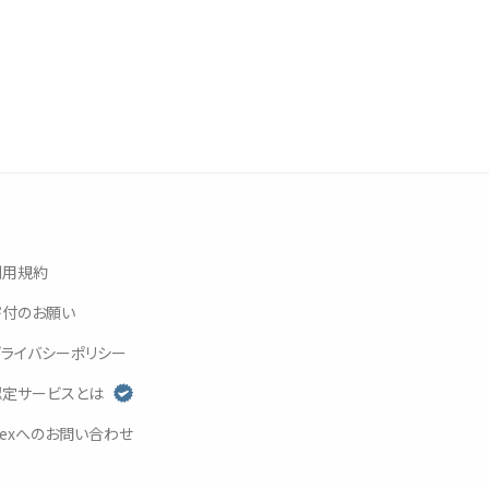
利用規約
寄付
のお
願
い
プライバシーポリシー
認定
サービスとは
exへのお
問
い
合
わせ