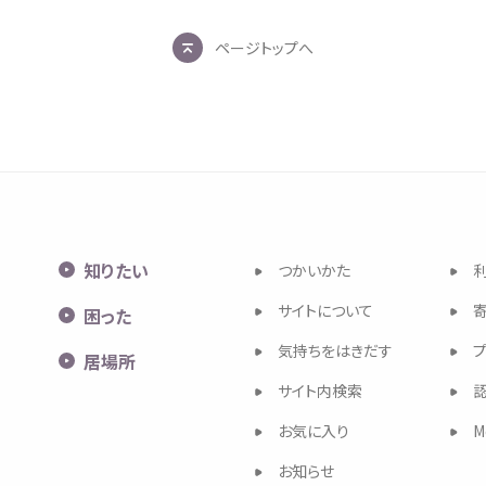
ページトップへ
知
りたい
つかいかた
サイトについて
困
った
気持
ちをはきだす
居場所
サイト
内検索
お
気
に
入
り
M
お
知
らせ