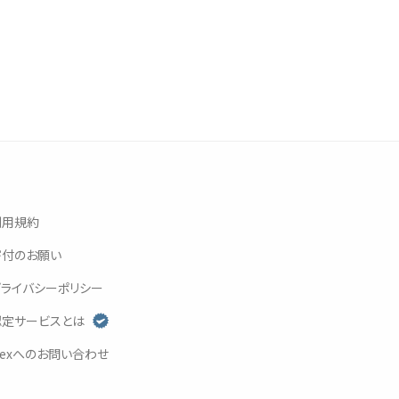
利用規約
寄付
のお
願
い
プライバシーポリシー
認定
サービスとは
exへのお
問
い
合
わせ