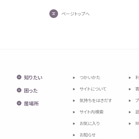
ページトップへ
知
りたい
つかいかた
サイトについて
困
った
気持
ちをはきだす
居場所
サイト
内検索
お
気
に
入
り
M
お
知
らせ