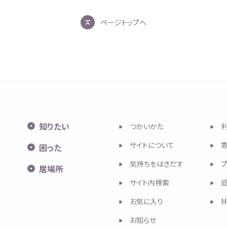
ページトップへ
知
りたい
つかいかた
サイトについて
困
った
気持
ちをはきだす
居場所
サイト
内検索
お
気
に
入
り
M
お
知
らせ