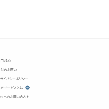
利用規約
寄付
のお
願
い
プライバシーポリシー
認定
サービスとは
exへのお
問
い
合
わせ