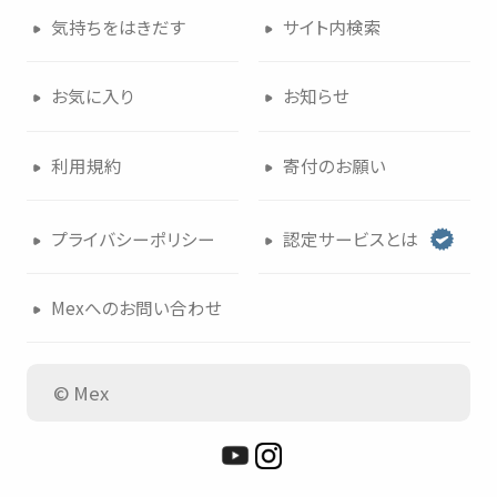
気持
ちをはきだす
サイト
内検索
つかいかた
サイトについて
お
気
に
入
り
お
知
らせ
気持
ちをはきだす
サイト
内検索
利用規約
寄付
のお
願
い
お
気
に
入
り
お
知
らせ
プライバシーポリシー
認定
サービスとは
利用規約
寄付
のお
願
い
Mexへのお
問
い
合
わせ
プライバシーポリシー
認定
サービスとは
© Mex
Mexへのお
問
い
合
わせ