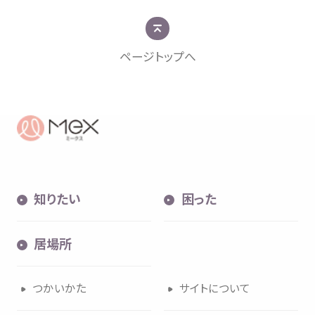
ページトップへ
知
困
居場所
知
りたい
困
った
内検索
気持
居場所
つかいかた
サイトについて
お
気
に
入
り