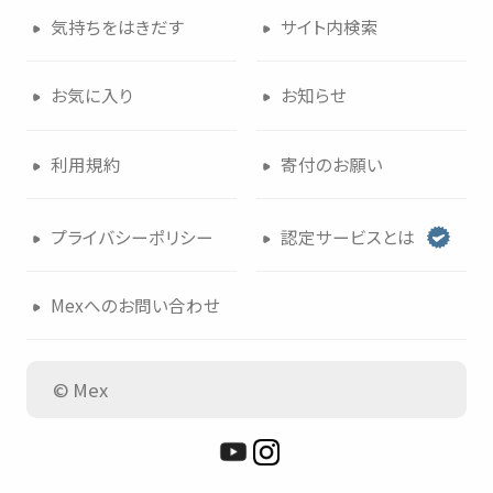
気持
ちをはきだす
サイト
内検索
つかいかた
サイトについて
お
気
に
入
り
お
知
らせ
気持
ちをはきだす
サイト
内検索
利用規約
寄付
のお
願
い
お
気
に
入
り
お
知
らせ
プライバシーポリシー
認定
サービスとは
利用規約
寄付
のお
願
い
Mexへのお
問
い
合
わせ
プライバシーポリシー
認定
サービスとは
© Mex
Mexへのお
問
い
合
わせ