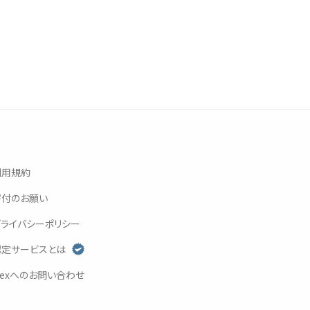
利用規約
寄付
のお
願
い
プライバシーポリシー
認定
サービスとは
exへのお
問
い
合
わせ