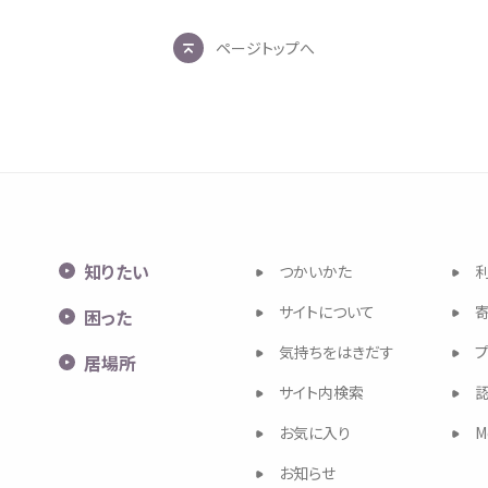
ページトップへ
知
りたい
つかいかた
サイトについて
困
った
気持
ちをはきだす
居場所
サイト
内検索
お
気
に
入
り
M
お
知
らせ