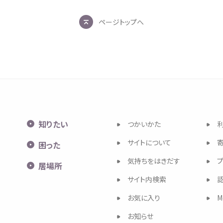
ページトップへ
知
りたい
つかいかた
サイトについて
困
った
気持
ちをはきだす
居場所
サイト
内検索
お
気
に
入
り
M
お
知
らせ