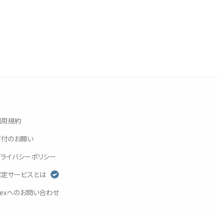
利用規約
寄付
のお
願
い
プライバシーポリシー
認定
サービスとは
exへのお
問
い
合
わせ