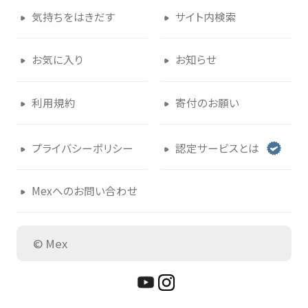
気持
ちをはきだす
サイト
内検索
つかいかた
サイトについて
お
気
に
入
り
お
知
らせ
気持
ちをはきだす
サイト
内検索
利用規約
寄付
のお
願
い
お
気
に
入
り
お
知
らせ
プライバシーポリシー
認定
サービスとは
利用規約
寄付
のお
願
い
Mexへのお
問
い
合
わせ
プライバシーポリシー
認定
サービスとは
© Mex
Mexへのお
問
い
合
わせ