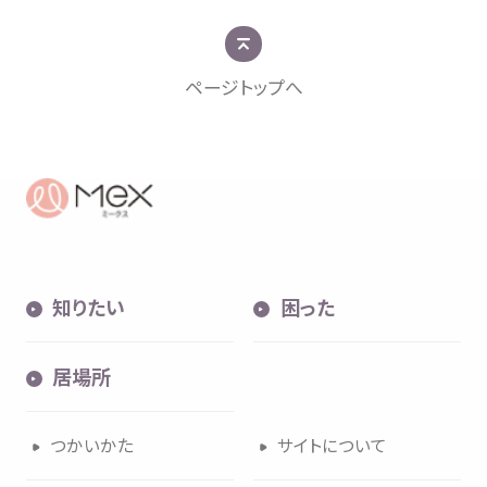
ページトップへ
知
困
居場所
知
りたい
困
った
内検索
気持
居場所
つかいかた
サイトについて
お
気
に
入
り