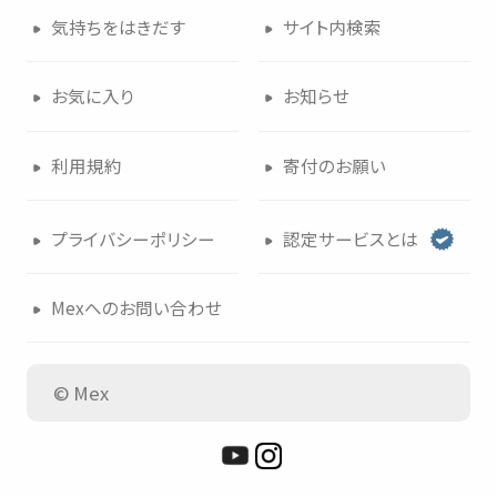
気持
ちをはきだす
サイト
内検索
つかいかた
サイトについて
お
気
に
入
り
お
知
らせ
気持
ちをはきだす
サイト
内検索
利用規約
寄付
のお
願
い
お
気
に
入
り
お
知
らせ
プライバシーポリシー
認定
サービスとは
利用規約
寄付
のお
願
い
Mexへのお
問
い
合
わせ
プライバシーポリシー
認定
サービスとは
© Mex
Mexへのお
問
い
合
わせ