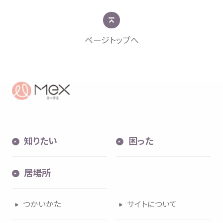
ページトップへ
知
困
居場所
知
りたい
困
った
内検索
気持
居場所
つかいかた
サイトについて
お
気
に
入
り