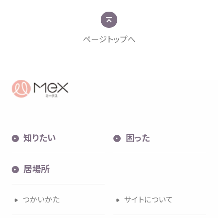
ページトップへ
知
困
居場所
知
りたい
困
った
内検索
気持
居場所
つかいかた
サイトについて
お
気
に
入
り