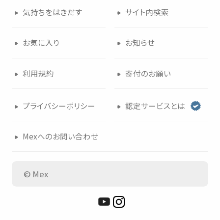
気持
ちをはきだす
サイト
内検索
つかいかた
サイトについて
お
気
に
入
り
お
知
らせ
気持
ちをはきだす
サイト
内検索
利用規約
寄付
のお
願
い
お
気
に
入
り
お
知
らせ
プライバシーポリシー
認定
サービスとは
利用規約
寄付
のお
願
い
Mexへのお
問
い
合
わせ
プライバシーポリシー
認定
サービスとは
© Mex
Mexへのお
問
い
合
わせ