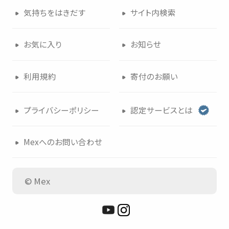
気持
ちをはきだす
サイト
内検索
つかいかた
サイトについて
お
気
に
入
り
お
知
らせ
気持
ちをはきだす
サイト
内検索
利用規約
寄付
のお
願
い
お
気
に
入
り
お
知
らせ
プライバシーポリシー
認定
サービスとは
利用規約
寄付
のお
願
い
Mexへのお
問
い
合
わせ
プライバシーポリシー
認定
サービスとは
© Mex
Mexへのお
問
い
合
わせ