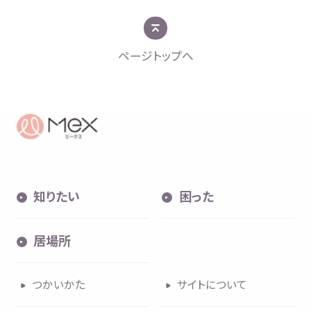
ページトップへ
知
困
居場所
知
りたい
困
った
内検索
気持
居場所
つかいかた
サイトについて
お
気
に
入
り