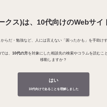
ミークス)は、10代向けのWebサ
・からだ・
勉強
など、
人
には
言
えない「
困
ったかも」を
手助
け
ス)では、
10
代
の
方
を
対象
にした
相談先
の
検索
やコラムを
読
むこ
移動
しますか？
はい
10代向けであることを理解しました